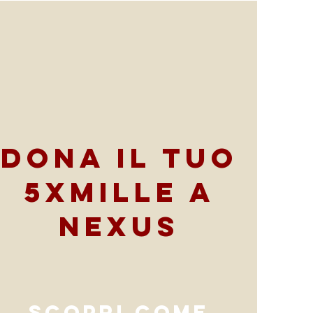
Dona il tuo
5xmille a
Nexus
scopri come