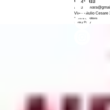
Contatti
nexus.novara@gmai
Viale Giulio Cesare
Terms & Conditions
Privacy Policy